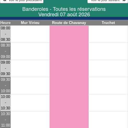
   Voir le jour précédent
  Voir le jour suivant    
Banderoles - Toutes les réservations
Vendredi 07 août 2026
Heure
Mur Virieu
Route de Chavanay
Truchet
08:00
-
08:30
08:30
-
09:00
09:00
-
09:30
09:30
-
10:00
10:00
-
10:30
10:30
-
11:00