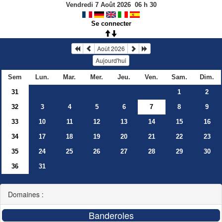
Vendredi 7 Août 2026
06
h
30
Se connecter
Août 2026
Aujourd'hui
Sem
Lun.
Mar.
Mer.
Jeu.
Ven.
Sam.
Dim.
31
1
2
32
3
4
5
6
7
8
9
33
10
11
12
13
14
15
16
34
17
18
19
20
21
22
23
35
24
25
26
27
28
29
30
36
31
Domaines :