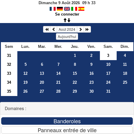
Dimanche 9 Août 2026
09
h
33
Se connecter
Août 2024
Aujourd'hui
Sem
Lun.
Mar.
Mer.
Jeu.
Ven.
Sam.
Dim.
31
1
2
3
4
32
5
6
7
8
9
10
11
33
12
13
14
15
16
17
18
34
19
20
21
22
23
24
25
35
26
27
28
29
30
31
Domaines :