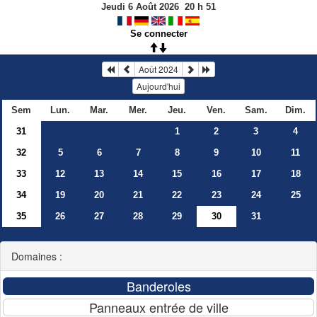
Jeudi 6 Août 2026
20
h
51
Se connecter
Août 2024
Aujourd'hui
Sem
Lun.
Mar.
Mer.
Jeu.
Ven.
Sam.
Dim.
31
1
2
3
4
32
5
6
7
8
9
10
11
33
12
13
14
15
16
17
18
34
19
20
21
22
23
24
25
35
26
27
28
29
30
31
Domaines :