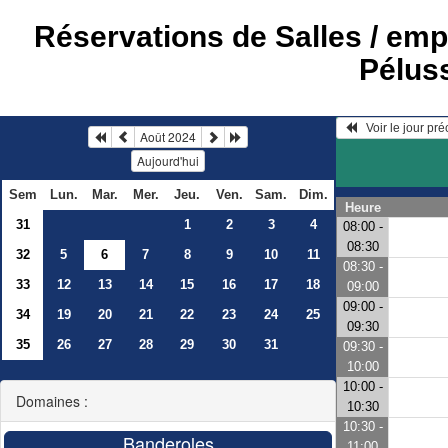
Réservations de Salles / em
Pélus
   Voir le jour pr
Août 2024
Aujourd'hui
Sem
Lun.
Mar.
Mer.
Jeu.
Ven.
Sam.
Dim.
Heure
31
1
2
3
4
08:00 -
08:30
32
5
6
7
8
9
10
11
08:30 -
33
12
13
14
15
16
17
18
09:00
09:00 -
34
19
20
21
22
23
24
25
09:30
35
26
27
28
29
30
31
09:30 -
10:00
10:00 -
Domaines :
10:30
10:30 -
11:00