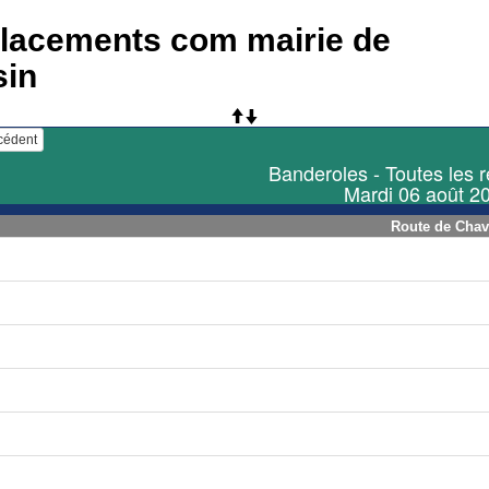
placements com mairie de
sin
écédent
Banderoles - Toutes les 
Mardi 06 août 2
Route de Cha