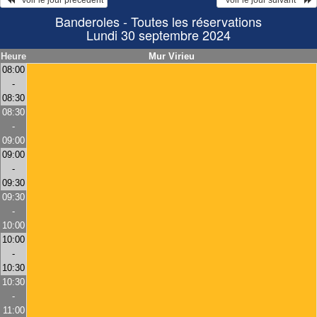
   Voir le jour précédent
  Voir le jour suivant    
Banderoles - Toutes les réservations
Lundi 30 septembre 2024
Heure
Mur Virieu
08:00
-
08:30
08:30
-
09:00
09:00
-
09:30
09:30
-
10:00
10:00
-
10:30
10:30
-
11:00