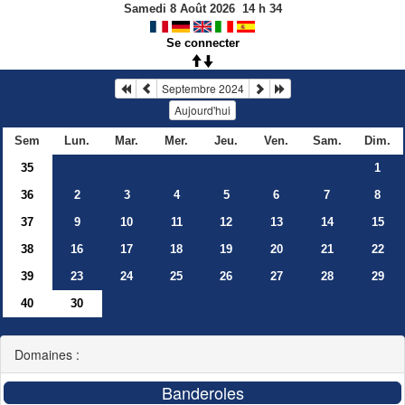
Samedi 8 Août 2026
14
h
34
Se connecter
Septembre 2024
Aujourd'hui
Sem
Lun.
Mar.
Mer.
Jeu.
Ven.
Sam.
Dim.
35
1
36
2
3
4
5
6
7
8
37
9
10
11
12
13
14
15
38
16
17
18
19
20
21
22
39
23
24
25
26
27
28
29
40
30
Domaines :