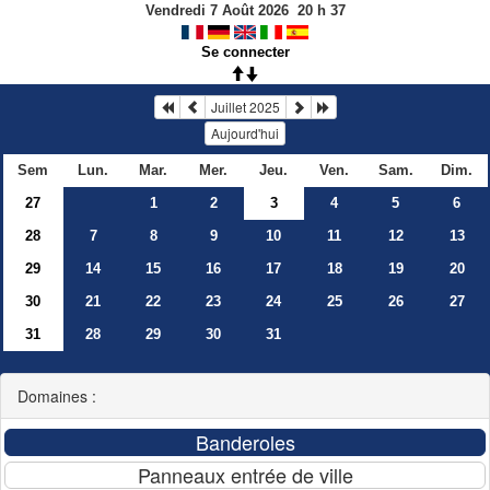
Vendredi 7 Août 2026
20
h
37
Se connecter
Juillet 2025
Aujourd'hui
Sem
Lun.
Mar.
Mer.
Jeu.
Ven.
Sam.
Dim.
27
1
2
3
4
5
6
28
7
8
9
10
11
12
13
29
14
15
16
17
18
19
20
30
21
22
23
24
25
26
27
31
28
29
30
31
Domaines :