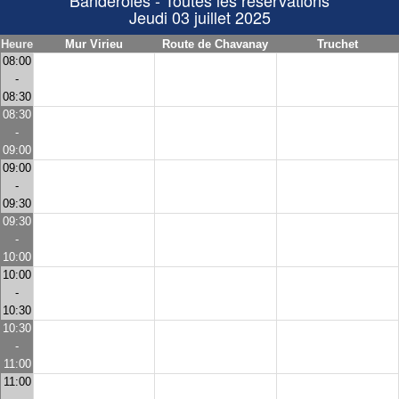
Banderoles - Toutes les réservations
Jeudi 03 juillet 2025
Heure
Mur Virieu
Route de Chavanay
Truchet
08:00
-
08:30
08:30
-
09:00
09:00
-
09:30
09:30
-
10:00
10:00
-
10:30
10:30
-
11:00
11:00