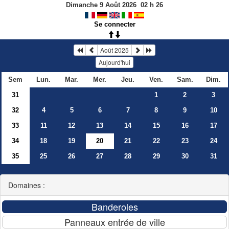
Dimanche 9 Août 2026
02
h
26
Se connecter
Août 2025
Aujourd'hui
Sem
Lun.
Mar.
Mer.
Jeu.
Ven.
Sam.
Dim.
31
1
2
3
32
4
5
6
7
8
9
10
33
11
12
13
14
15
16
17
34
18
19
20
21
22
23
24
35
25
26
27
28
29
30
31
Domaines :