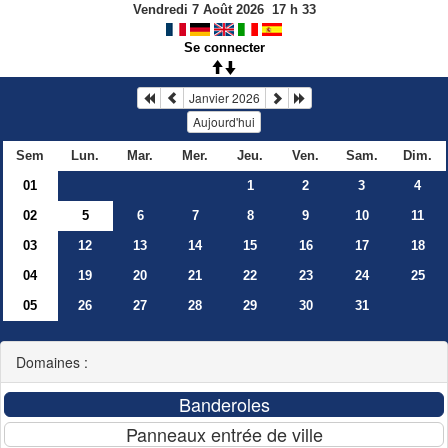
Vendredi 7 Août 2026
17
h
33
Se connecter
Janvier 2026
Aujourd'hui
Sem
Lun.
Mar.
Mer.
Jeu.
Ven.
Sam.
Dim.
01
1
2
3
4
02
5
6
7
8
9
10
11
03
12
13
14
15
16
17
18
04
19
20
21
22
23
24
25
05
26
27
28
29
30
31
Domaines :