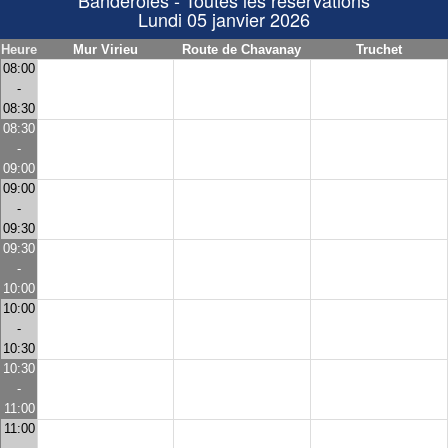
Banderoles - Toutes les réservations
Lundi 05 janvier 2026
Heure
Mur Virieu
Route de Chavanay
Truchet
08:00
-
08:30
08:30
-
09:00
09:00
-
09:30
09:30
-
10:00
10:00
-
10:30
10:30
-
11:00
11:00