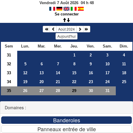
Vendredi 7 Août 2026
04
h
48
Se connecter
Août 2024
Aujourd'hui
Sem
Lun.
Mar.
Mer.
Jeu.
Ven.
Sam.
Dim.
31
1
2
3
4
32
5
6
7
8
9
10
11
33
12
13
14
15
16
17
18
34
19
20
21
22
23
24
25
35
26
27
28
30
31
29
Domaines :