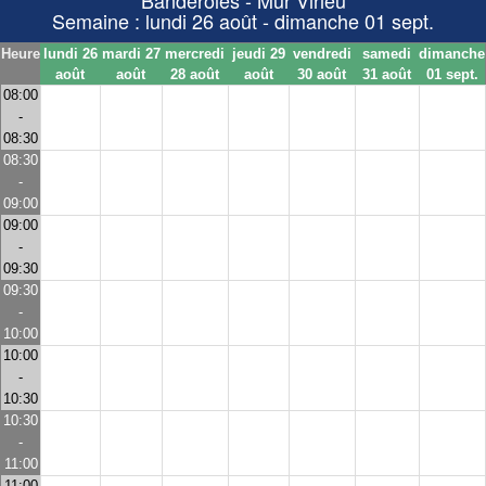
Banderoles - Mur Virieu
Semaine : lundi 26 août - dimanche 01 sept.
Heure
lundi 26
mardi 27
mercredi
jeudi 29
vendredi
samedi
dimanche
août
août
28 août
août
30 août
31 août
01 sept.
08:00
-
08:30
08:30
-
09:00
09:00
-
09:30
09:30
-
10:00
10:00
-
10:30
10:30
-
11:00
11:00