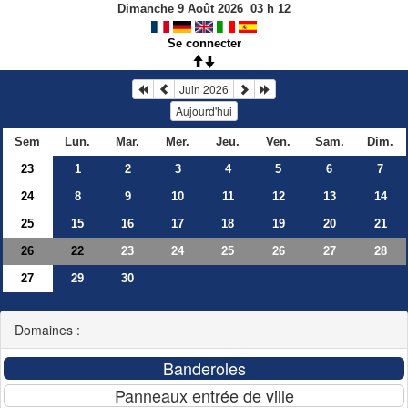
Dimanche 9 Août 2026
03
h
12
Se connecter
Juin 2026
Aujourd'hui
Sem
Lun.
Mar.
Mer.
Jeu.
Ven.
Sam.
Dim.
23
1
2
3
4
5
6
7
24
8
9
10
11
12
13
14
25
15
16
17
18
19
20
21
26
23
24
25
26
27
28
22
27
29
30
Domaines :