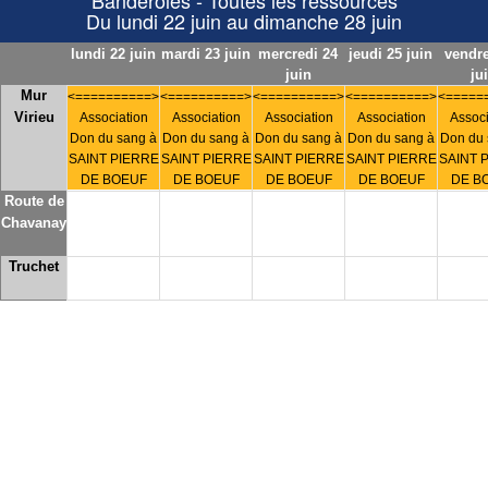
Banderoles - Toutes les ressources
Du lundi 22 juin au dimanche 28 juin
lundi 22 juin
mardi 23 juin
mercredi 24
jeudi 25 juin
vendre
juin
ju
Mur
<==========>
<==========>
<==========>
<==========>
<=====
Virieu
Association
Association
Association
Association
Associ
Don du sang à
Don du sang à
Don du sang à
Don du sang à
Don du 
SAINT PIERRE
SAINT PIERRE
SAINT PIERRE
SAINT PIERRE
SAINT 
DE BOEUF
DE BOEUF
DE BOEUF
DE BOEUF
DE B
Route de
Chavanay
Truchet