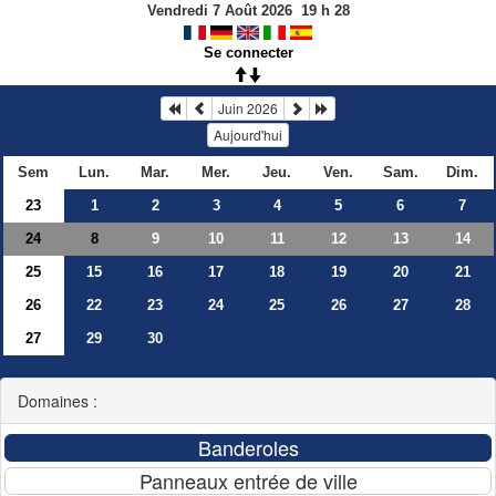
Vendredi 7 Août 2026
19
h
28
Se connecter
Juin 2026
Aujourd'hui
Sem
Lun.
Mar.
Mer.
Jeu.
Ven.
Sam.
Dim.
23
1
2
3
4
5
6
7
24
9
10
11
12
13
14
8
25
15
16
17
18
19
20
21
26
22
23
24
25
26
27
28
27
29
30
Domaines :