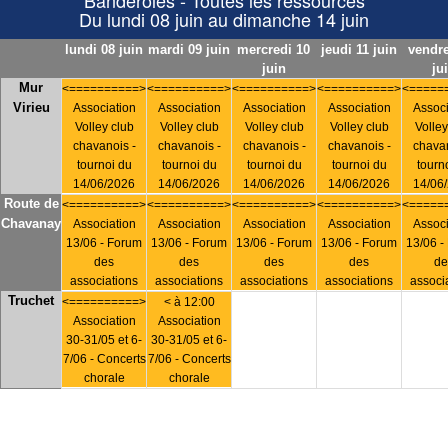
Banderoles - Toutes les ressources
Du lundi 08 juin au dimanche 14 juin
lundi 08 juin
mardi 09 juin
mercredi 10
jeudi 11 juin
vendre
juin
ju
Mur
<==========>
<==========>
<==========>
<==========>
<=====
Virieu
Association
Association
Association
Association
Associ
Volley club
Volley club
Volley club
Volley club
Volley
chavanois -
chavanois -
chavanois -
chavanois -
chavan
tournoi du
tournoi du
tournoi du
tournoi du
tourn
14/06/2026
14/06/2026
14/06/2026
14/06/2026
14/06
Route de
<==========>
<==========>
<==========>
<==========>
<=====
Chavanay
Association
Association
Association
Association
Associ
13/06 - Forum
13/06 - Forum
13/06 - Forum
13/06 - Forum
13/06 -
des
des
des
des
de
associations
associations
associations
associations
associ
Truchet
<==========>
< à 12:00
Association
Association
30-31/05 et 6-
30-31/05 et 6-
7/06 - Concerts
7/06 - Concerts
chorale
chorale